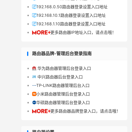
192.168.0.50路由器登录设置入口地址

192.168.10.1路由器登录设置入口地址

192.168.1.10路由器登录设置入口地址

更多路由器IP地址入口，请点击哦！

路由器品牌-管理后台登录指南
华为路由器管理后台登录入口

中兴路由器后台登录入口

TP-LINK路由器管理后台入口

小米路由器管理后台登录入口

华硕路由器管理后台登录入口

更多路由器品牌登录入口，请点击哦！
