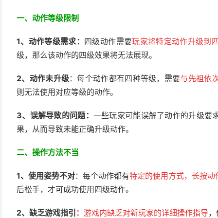
一、动作等级限制
1、动作等级需求：
四级动作需要
玩家将特定动作升级到
级，那么该动作的四级效果将无法展现。
2、动作未升级
：每个动作都有四种等级，需要
与先祖依
则无法使用对应等级的动作。
3、
误解导致的问题：
一些玩家可能误解了动作的升级要
果，从而导致未能正确升级动作。
二、操作方法不当
1、使用姿势不对
：每个动作都有
特定的使用方式，长按动
后松手，才可成功使用四级动作。
2、
缺乏游戏指引
：
游戏内缺乏对新玩家的详细
操作指导
，