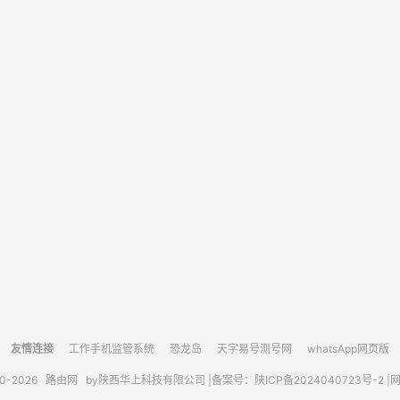
友情连接
工作手机监管系统
恐龙岛
天字易号测号网
whatsApp网页版
10-2026
路由网
by陕西华上科技有限公司 |
备案号：陕ICP备2024040723号-2 |