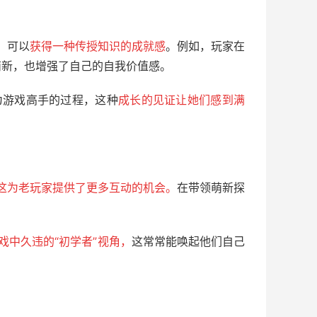
，可以
获得一种传授知识的成就感
。例如，玩家在
萌新，也增强了自己的自我价值感。
为游戏高手的过程，这种
成长的见证让她们感到满
这为老玩家提供了更多互动的机会。
在带领萌新探
戏中久违的“初学者”视角，
这常常能唤起他们自己