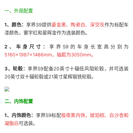
一、外观配置
1、颜色：
享界S9提供
鎏金黑、陶瓷白、深空灰
作为标配车
漆颜色，寰宇红和星晖金作为选装颜色。
2、
车身尺寸：
享界S9的车身长宽高分别为
5160×1987×1486mm，轴距为3050mm。
3、轮毂：
享界S9配备20英寸十辐低风阻轮毂，并可选装
20英寸双十辐轮毂或21英寸星辉锻铣轮毂。
二、内饰配置
1、
内饰颜色：
享界S9标配
极夜黑内饰，琥珀棕、白沙杏和
凝脂白
可选装。