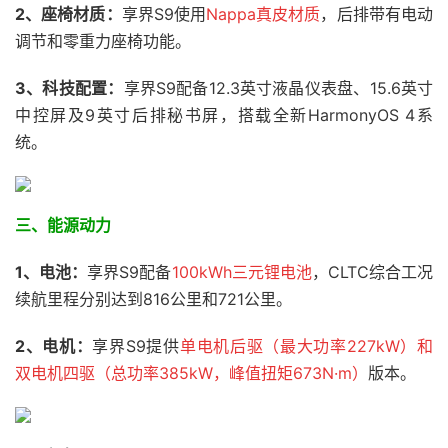
2、座椅材质：
享界S9使用
Nappa真皮材质
，后排带有电动
调节和零重力座椅功能。
3、
科技配置：
享界S9配备12.3英寸液晶仪表盘、15.6英寸
中控屏及9英寸后排秘书屏，搭载全新HarmonyOS 4系
统。
三、能源动力
1、电池：
享界S9配备
100kWh三元锂电池
，CLTC综合工况
续航里程分别达到816公里和721公里。
2、
电机：
享界S9提供
单电机后驱（最大功率227kW）和
双电机四驱（总功率385kW，峰值扭矩673N·m）
版本。