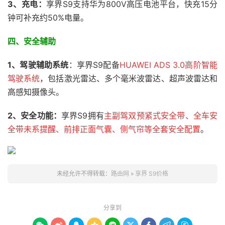
3、充电：
享界S9支持华为800V高压电池平台，快充15分
钟可补充约50%电量。
四、
安全辅助
1、驾驶辅助系统
：享界S9配备
HUAWEI ADS 3.0高阶智能
驾驶系统
，包括激光雷达、多个毫米波雷达、超声波雷达和
高感知摄像头。
2、安全功能：
享界S9拥有
主副驾双预紧式安全带、全车安
全带未系提醒、前排正面气囊、侧气帘等全套安全配置
。
未经允许不得转载：
路由网
»
享界 S9价格
分享到