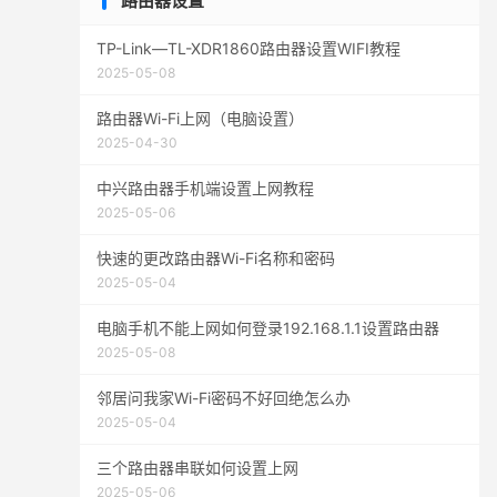
路由器设置
TP-Link—TL-XDR1860路由器设置WIFI教程
2025-05-08
路由器Wi-Fi上网（电脑设置）
2025-04-30
中兴路由器手机端设置上网教程
2025-05-06
快速的更改路由器Wi-Fi名称和密码
2025-05-04
电脑手机不能上网如何登录192.168.1.1设置路由器
2025-05-08
邻居问我家Wi-Fi密码不好回绝怎么办
2025-05-04
三个路由器串联如何设置上网
2025-05-06