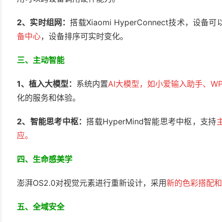
2、实时组网：
搭载Xiaomi HyperConnect技术，设备
备中心
，设备排序可实时变化。
三、
主动智能
1、植入大模型：
系统内置
AI大模型，如小爱输入助手、WP
化的服务和体验。
2、智能思考中枢：
搭载HyperMind智能思考中枢，支持
应。
四、
生命感美学
澎湃OS2.0对视觉元素进行重新设计，采用
新的色彩搭配和
五、全域安全