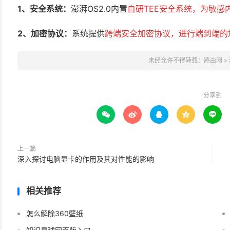
1、
安全系统：
澎湃OS2.0内置
自研TEE安全系统，为敏感
2、加密协议：
系统提供
跨端安全加密协议，进行端到端的
未经允许不得转载：
路由网
»
分享到





上一篇
深入探讨电脑显卡的作用及其对性能的影响
相关推荐
怎么解除360壁纸