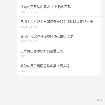
快速的更改路由器Wi-Fi名称和密码
2025-05-04
电脑手机不能上网如何登录192.168.1.1设置路由器
2025-05-08
邻居问我家Wi-Fi密码不好回绝怎么办
2025-05-04
三个路由器串联如何设置上网
2025-05-06
教你使用手机配置路由器上网教程
2025-05-09
© 20