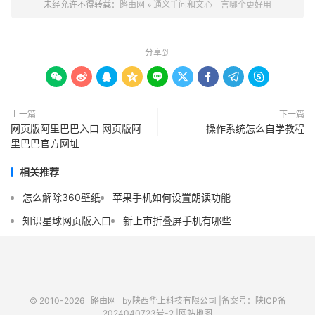
未经允许不得转载：
路由网
»
通义千问和文心一言哪个更好用
分享到









上一篇
下一篇
网页版阿里巴巴入口 网页版阿
操作系统怎么自学教程
里巴巴官方网址
相关推荐
怎么解除360壁纸
苹果手机如何设置朗读功能
知识星球网页版入口
新上市折叠屏手机有哪些
© 2010-2026
路由网
by陕西华上科技有限公司 |
备案号：陕ICP备
2024040723号-2 |
网站地图