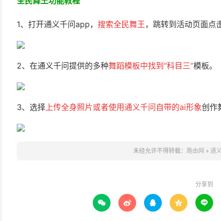
全民舞王功能教程
1、打开通义千问app，
搜索全民舞王
，跳转到活动页面点
2、在通义千问提供的多种
舞蹈模板中找到“科目三
”
模板。
3、选择
上传全身照片或者使用通义千问自带的ai形象
创作
未经允许不得转载：
路由网
»
通
分享到




