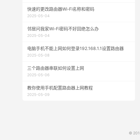
快速的更改路由器Wi-Fi名称和密码
2025-05-04
邻居问我家Wi-Fi密码不好回绝怎么办
2025-05-04
电脑手机不能上网如何登录192.168.1.1设置路由器
2025-05-08
三个路由器串联如何设置上网
2025-05-06
教你使用手机配置路由器上网教程
2025-05-09
© 20