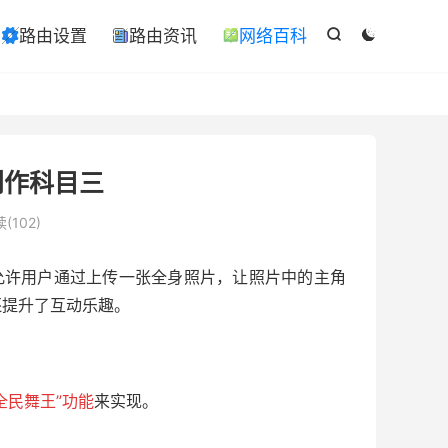

路由设置
路由资讯
网络百科

ￋ



创作科目三
(102)
允许用户通过上传一张全身照片，让照片中的主角
还提升了互动乐趣。
全民舞王”功能
来实现。