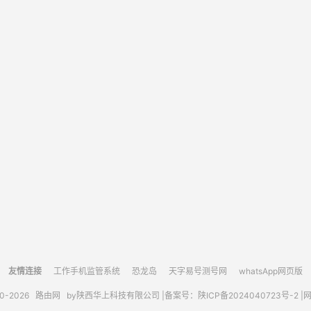
友情连接
工作手机监管系统
恐龙岛
天字易号测号网
whatsApp网页版
10-2026
路由网
by陕西华上科技有限公司 |
备案号：陕ICP备2024040723号-2 |