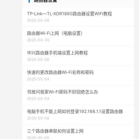
路由器设置
TP-Link—TL-XDR1860路由器设置WIFI教程
2025-05-08
路由器Wi-Fi上网（电脑设置）
2025-04-30
中兴路由器手机端设置上网教程
2025-05-06
快速的更改路由器Wi-Fi名称和密码
2025-05-04
邻居问我家Wi-Fi密码不好回绝怎么办
2025-05-04
电脑手机不能上网如何登录192.168.1.1设置路由器
2025-05-08
三个路由器串联如何设置上网
2025-05-06