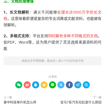
三、
文档处理增强
1、长文档解析
：通义千问能够
处理长达1000万字的长文
档
，这意味着即便是复杂的专业词典或文献资料，也能被有
效解析。
2、
多格式支持：
平台支持
同时解析多种不同格式的文档
，
如PDF、Word等，这为用户提供了灵活选择来源资料的可
能
未经允许不得转载：
路由网
»
通义千问如何查字典
分享到









上一篇
下一篇
普中科技单片机怎么样
宝马7系汽车拉缸是什么原因