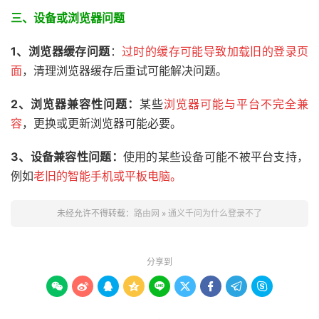
三、设备
或浏览器问题
1、浏览器缓存问题
：
过时的缓存可能导致加载旧的登录页
面
，清理浏览器缓存后重试可能解决问题。
2、
浏览器兼容性问题：
某些
浏览器可能与平台不完全兼
容
，更换或更新浏览器可能必要。
3、设备兼容性问题：
使用的某些设备可能不被平台支持，
例如
老旧的智能手机或平板电脑。
未经允许不得转载：
路由网
»
通义千问为什么登录不了
分享到








