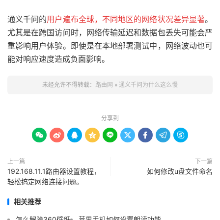
通义千问的
用户遍布全球，不同地区的网络状况差异显著
。
尤其是在跨国访问时，网络传输延迟和数据包丢失可能会严
重影响用户体验。即使是在本地部署测试中，网络波动也可
能对响应速度造成负面影响。
未经允许不得转载：
路由网
»
通义千问为什么这么慢
分享到









上一篇
下一篇
192.168.11.1路由器设置教程，
如何修改u盘文件命名
轻松搞定网络连接问题。
相关推荐
怎么解除360壁纸
苹果手机如何设置朗读功能