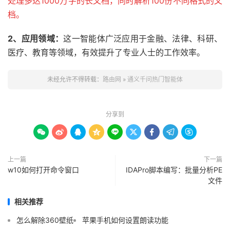
处理多达1000万字的长文档，同时解析100份不同格式的文
档。
2、应用领域：
这一智能体广泛应用于金融、法律、科研、
医疗、教育等领域，有效提升了专业人士的工作效率。
未经允许不得转载：
路由网
»
通义千问热门智能体
分享到









上一篇
下一篇
w10如何打开命令窗口
IDAPro脚本编写：批量分析PE
文件
相关推荐
怎么解除360壁纸
苹果手机如何设置朗读功能