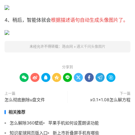
4、稍后，智能体就会
根据描述语句自动生成头像图片了。
未经允许不得转载：
路由网
»
通义千问头像图片
分享到









上一篇
下一篇
怎么彻底删除u盘文件
x0.1x1.08怎么解方程
相关推荐
怎么解除360壁纸
苹果手机如何设置朗读功能
知识星球网页版入口
新上市折叠屏手机有哪些