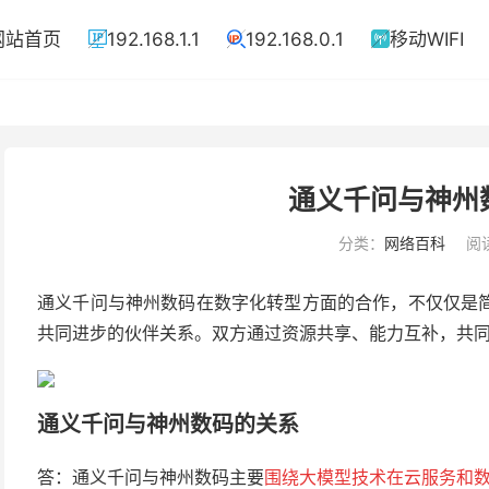
网站首页
192.168.1.1
192.168.0.1
移动WIFI



通义千问与神州
分类：
网络百科
阅读
通义千问与神州数码在数字化转型方面的合作，不仅仅是
共同进步的伙伴关系。双方通过资源共享、能力互补，共
通义千问与神州数码的关系
答：通义千问与神州数码主要
围绕大模型技术在云服务和