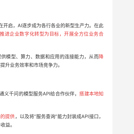
在开启，AI逐步成为各行各业的新型生产力。在此
推进企业数字化转型为目标，开展全方位业务合
提供模型、算力、数据和应用的连接能力，从而
降
术提升业务效率和市场竞争力。
通义千问的模型服务API给合作伙伴，
搭建本地知
力的提供
，以及将“服务查询”能力封装成API接口，
件收益。