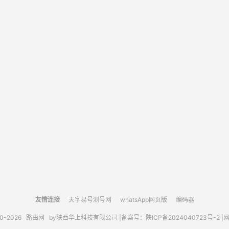
友情连接
天字易号测号网
whatsApp网页版
编码器
10-2026
路由网
by陕西华上科技有限公司 |
备案号：陕ICP备2024040723号-2 |