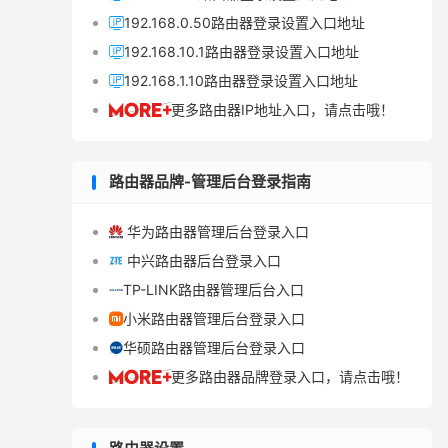
192.168.0.50路由器登录设置入口地址

192.168.10.1路由器登录设置入口地址

192.168.1.10路由器登录设置入口地址

更多路由器IP地址入口，请点击哦！

路由器品牌-管理后台登录指南
华为路由器管理后台登录入口

中兴路由器后台登录入口

TP-LINK路由器管理后台入口

小米路由器管理后台登录入口

华硕路由器管理后台登录入口

更多路由器品牌登录入口，请点击哦！
