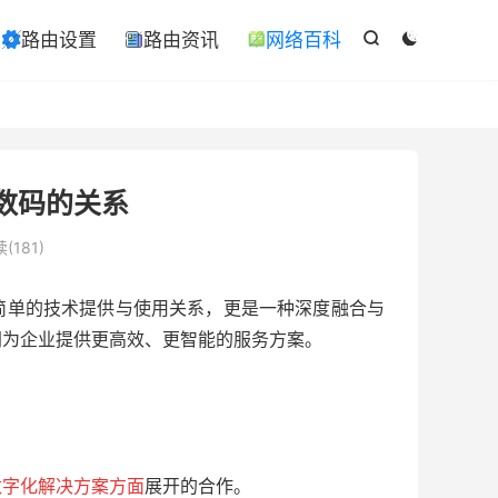

路由设置
路由资讯
网络百科

ￋ



数码的关系
(181)
简单的技术提供与使用关系，更是一种深度融合与
同为企业提供更高效、更智能的服务方案。
数字化解决方案方面
展开的合作。