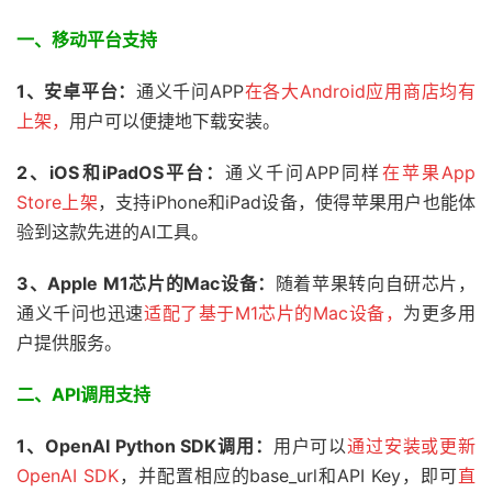
一、移动平台支持
1、安卓平台：
通义千问APP
在各大Android应用商店均有
上架，
用户可以便捷地下载安装。
2、
iOS和iPadOS平台：
通义千问APP同样
在苹果App
Store上架
，支持iPhone和iPad设备，使得苹果用户也能体
验到这款先进的AI工具。
3、Apple M1芯片的Mac设备：
随着苹果转向自研芯片，
通义千问也迅速
适配了基于M1芯片的Mac设备，
为更多用
户提供服务。
二、
API调用支持
1、OpenAI Python SDK调用：
用户可以
通过安装或更新
OpenAI SDK
，并配置相应的base_url和API Key，即可
直