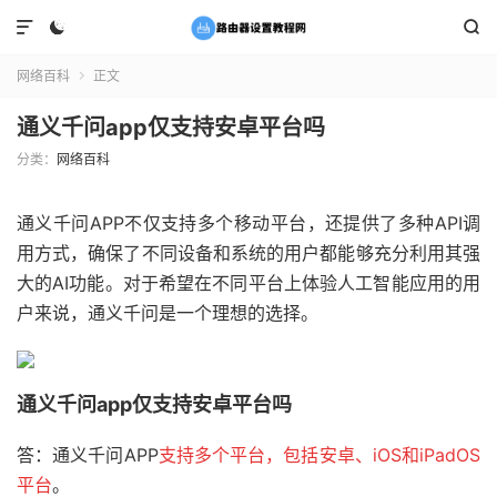



网络百科
正文

通义千问app仅支持安卓平台吗
分类：
网络百科
通义千问APP不仅支持多个移动平台，还提供了多种API调
用方式，确保了不同设备和系统的用户都能够充分利用其强
大的AI功能。对于希望在不同平台上体验人工智能应用的用
户来说，通义千问是一个理想的选择。
通义千问app仅支持安卓平台吗
答：通义千问APP
支持多个平台，包括安卓、iOS和iPadOS
平台
。