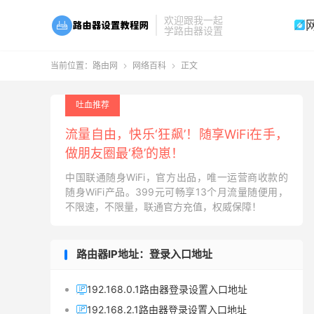
欢迎跟我一起

学路由器设置
当前位置：
路由网
网络百科
正文


吐血推荐
流量自由，快乐‘狂飙’！随享WiFi在手，
做朋友圈最‘稳’的崽！
中国联通随身WiFi，官方出品，唯一运营商收款的
随身WiFi产品。399元可畅享13个月流量随便用，
不限速，不限量，联通官方充值，权威保障！
路由器IP地址：登录入口地址
192.168.0.1路由器登录设置入口地址

192.168.2.1路由器登录设置入口地址
