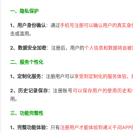
一、隐私保护
1、用户身份确认
：通过
手机号注册可以确认用户的真实身
击或滥用。
2、
数据安全加密
：注册后，用户的
个人信息和数据将会被
二、服务个性化
1、定制化服务：
注册用户可以
享受到定制化的服务体验，
2、
历史记录保存：
注册账号
可以保存用户的使用历史和
用。
三、功能完整性
1、
完整功能体验：
只有
注册用户才能体验到通义千问APP