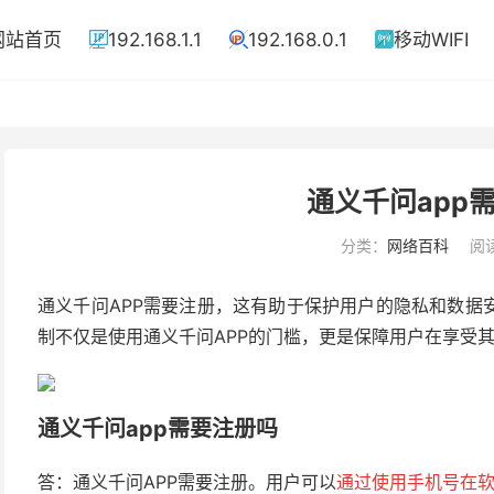
网站首页
192.168.1.1
192.168.0.1
移动WIFI



通义千问app
分类：
网络百科
阅读
通义千问APP需要注册，这有助于保护用户的隐私和数据
制不仅是使用通义千问APP的门槛，更是保障用户在享受
通义千问app需要注册吗
答：通义千问APP需要注册。用户可以
通过使用手机号在