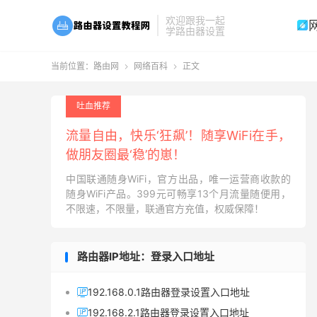
欢迎跟我一起

学路由器设置
当前位置：
路由网
网络百科
正文


吐血推荐
流量自由，快乐‘狂飙’！随享WiFi在手，
做朋友圈最‘稳’的崽！
中国联通随身WiFi，官方出品，唯一运营商收款的
随身WiFi产品。399元可畅享13个月流量随便用，
不限速，不限量，联通官方充值，权威保障！
路由器IP地址：登录入口地址
192.168.0.1路由器登录设置入口地址

192.168.2.1路由器登录设置入口地址
