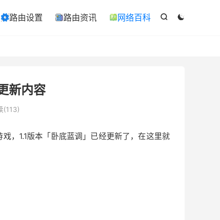

路由设置
路由资讯
网络百科

ￋ



本更新内容
(113)
戏，1.1版本「卧底蓝调」已经更新了，在这里就