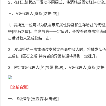
2、在[狂热]状态下发动不同招式，将消耗或回复狂热心流
三、A级代理人[赛斯(防护·电)]
1、赛斯是一位可以为队友带来属性异常和生存增益的代理
得[匪石之盾]。当意气高于一定值时，长按普通攻击将消耗
击后对敌人造成终结一击。
2、发动终结一击或通过支援突击命中敌人时，将触发队伍
之盾]。[匪石之盾]持有者的异常精通将得到一定提升。
3、限定S级代理人[简(异常·物理)]、A级代理人[赛斯(防
【全新音擎】
一、 S级音擎[玉壶青冰(击破)]