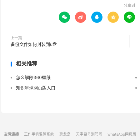
分享到





上一篇
备份文件如何封装到u盘
相关推荐
怎么解除360壁纸
知识星球网页版入口
友情连接
工作手机监管系统
恐龙岛
天字易号测号网
whatsApp网页版