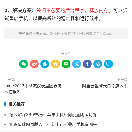
2、
解决方案：
关闭不必要的后台程序，释放内存。
可以尝
试重启手机，以提高系统的稳定性和运行效率。
未经允许不得转载：
路由网
»
微信视频号轻触重试是什么意思
分享到









上一篇
下一篇
excel2013中动态仪表盘图表怎
阿里云盘登录口令怎么用
么使用?
相关推荐
怎么解除360壁纸
苹果手机如何设置朗读功能
知识星球网页版入口
新上市折叠屏手机有哪些