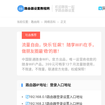
欢迎跟我一起

学路由器设置
当前位置：
路由网
网络百科
正文


吐血推荐
流量自由，快乐‘狂飙’！随享WiFi在手，
做朋友圈最‘稳’的崽！
中国联通随身WiFi，官方出品，唯一运营商收款的
随身WiFi产品。399元可畅享13个月流量随便用，
不限速，不限量，联通官方充值，权威保障！
路由器IP地址：登录入口地址
192.168.0.1路由器登录设置入口地址

192.168.2.1路由器登录设置入口地址
