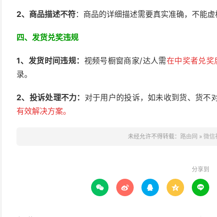
2、
商品描述不符
：商品的详细描述需要真实准确，不能虚
四、发货兑奖违规
1、发货时间违规：
视频号橱窗商家/达人需
在中奖者兑奖
录。
2、
投诉处理不力：
对于用户的投诉，如未收到货、货不
有效解决方案。
未经允许不得转载：
路由网
»
微信
分享到




