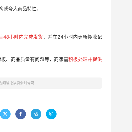
构或夸大商品特性。
后48小时内完成发货
，并在24小时内更新揽收记
对板、商品质量有问题等，商家需
积极处理并提供
视频号抢福袋会封号吗



