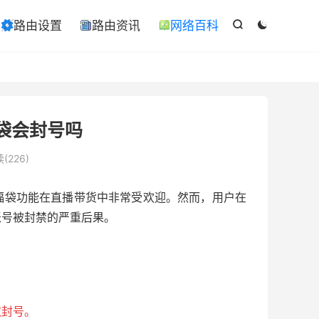

路由设置
路由资讯
网络百科

ￋ



袋会封号吗
(226)
福袋功能在直播带货中非常受欢迎。然而，用户在
账号被封禁的严重后果。
致封号。