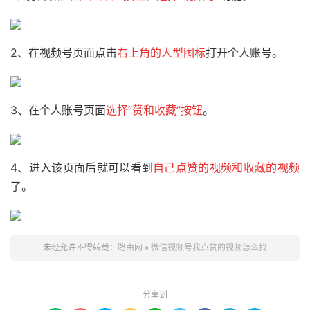
2、在视频号页面点击
右上角的人型图标
打开个人账号。
3、在个人账号页面
选择
“赞和收藏
”按钮
。
4、进入该页面后就可以看到
自己点赞的视频和收藏的视频
了。
未经允许不得转载：
路由网
»
微信视频号我点赞的视频怎么找
分享到