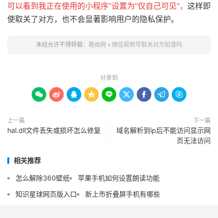
可以看到我正在使用的小程序”设置为“仅自己可见”，
这样即
使取关了对方，也不会显著影响用户的隐私保护。
未经允许不得转载：
路由网
»
微信视频号取关对方知道吗
分享到









上一篇
下一篇
hal.dll文件丢失或损坏怎么修复
域名解析到ip后不能访问显示网
页无法访问
相关推荐
怎么解除360壁纸
苹果手机如何设置朗读功能
知识星球网页版入口
新上市折叠屏手机有哪些