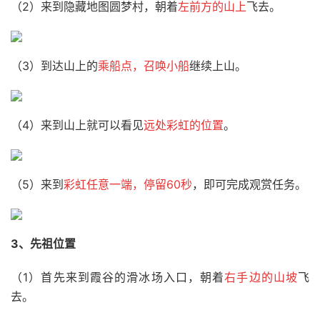
（2）来到隐藏地图圆梦村，朝着
左前方的山上
飞去。
（3）到达山上的
乘船点，召唤小船
继续上山。
（4）来到山上就可以看见
远处彩虹的位置
。
（5）来到
彩虹任意一端，停留60秒
，即可完成观赏任务。
3、先祖位置
（1）首先来到霞谷的滑冰场入口，朝着
右手边的山坡
飞
去。