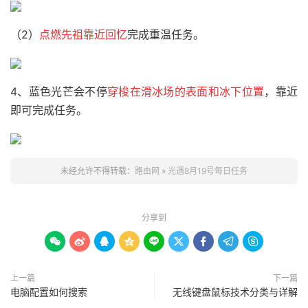
（2）
点燃先祖靠近回忆
完成重温任务。
4、蓝色光芒会不停
穿梭在滑冰场的表面和冰下位置
，靠近
即可完成任务。
未经允许不得转载：
路由网
»
光遇8月19号每日任务
分享到









上一篇
下一篇
电脑配置如何搜索
无线键盘鼠标技术分类与详解