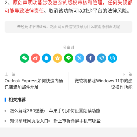
2、
原创声明功能涉及复杂的版权审核和管理，任何失误都
可能导致法律责任
。取消该功能可以减少平台的法律风险。
未经允许不得转载：
路由网
»
微信视频号为什么取消原创声明呢
分享到









上一篇
下一篇
Outlook Express如何快速向通
微软将移除Windows 11中的建
讯簿添加邮件地址
议操作功能
相关推荐
怎么解除360壁纸
苹果手机如何设置朗读功能
知识星球网页版入口
新上市折叠屏手机有哪些