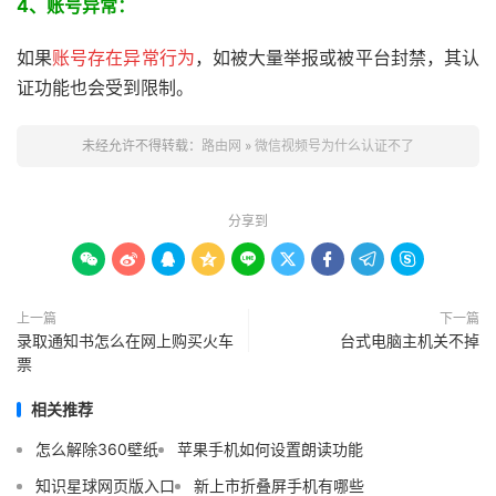
4、账号异常：
如果
账号存在异常行为
，如被大量举报或被平台封禁，其认
证功能也会受到限制。
未经允许不得转载：
路由网
»
微信视频号为什么认证不了
分享到









上一篇
下一篇
录取通知书怎么在网上购买火车
台式电脑主机关不掉
票
相关推荐
怎么解除360壁纸
苹果手机如何设置朗读功能
知识星球网页版入口
新上市折叠屏手机有哪些