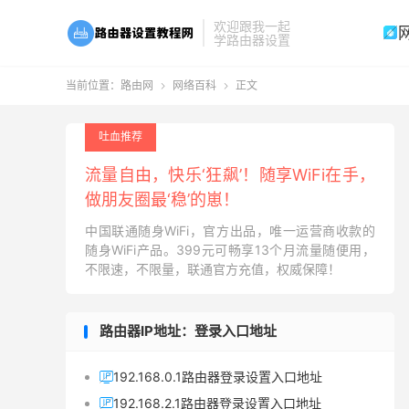
欢迎跟我一起

学路由器设置
当前位置：
路由网
网络百科
正文


吐血推荐
流量自由，快乐‘狂飙’！随享WiFi在手，
做朋友圈最‘稳’的崽！
中国联通随身WiFi，官方出品，唯一运营商收款的
随身WiFi产品。399元可畅享13个月流量随便用，
不限速，不限量，联通官方充值，权威保障！
路由器IP地址：登录入口地址
192.168.0.1路由器登录设置入口地址

192.168.2.1路由器登录设置入口地址
