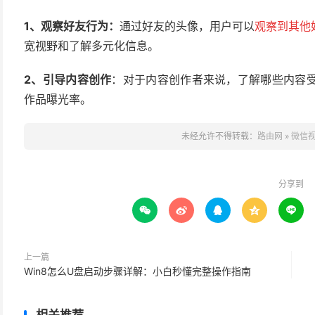
1、观察好友行为：
通过好友的头像，用户可以
观
察到其他
宽视野和了解多元化信息。
2、
引导内容创作
：对于内容创作者来说，了解哪些内容
作品曝光率。
未经允许不得转载：
路由网
»
微信
分享到





上一篇
Win8怎么U盘启动步骤详解：小白秒懂完整操作指南