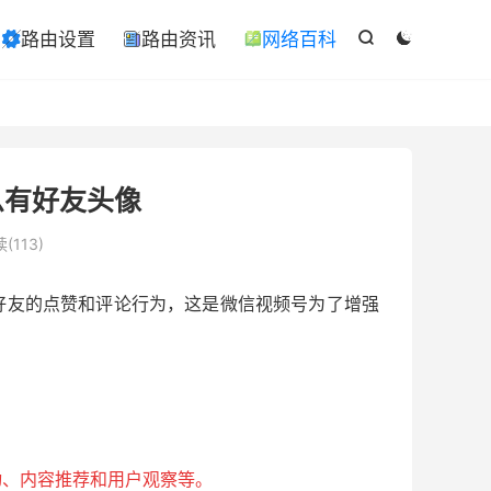

路由设置
路由资讯
网络百科

ￋ



么有好友头像
(113)
好友的点赞和评论行为，这是微信视频号为了增强
。
动、内容推荐和用户观察等。