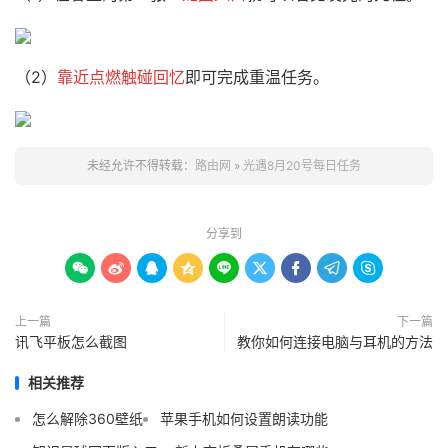
（2）
靠近点燃触碰回忆
即可完成重温任务。
未经允许不得转载：
路由网
»
光遇8月20号每日任务
分享到









上一篇
下一篇
讯飞平板怎么截图
教你如何连接电脑与耳机的方法
相关推荐
怎么解除360壁纸
苹果手机如何设置朗读功能