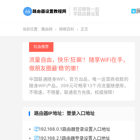
欢迎跟我一起

学路由器设置
当前位置：
路由网
网络百科
正文


吐血推荐
流量自由，快乐‘狂飙’！随享WiFi在手，
做朋友圈最‘稳’的崽！
中国联通随身WiFi，官方出品，唯一运营商收款的
随身WiFi产品。399元可畅享13个月流量随便用，
不限速，不限量，联通官方充值，权威保障！
路由器IP地址：登录入口地址
192.168.0.1路由器登录设置入口地址

192.168.2.1路由器登录设置入口地址
