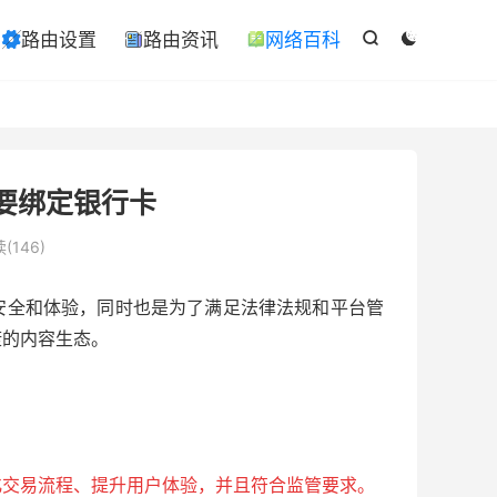

路由设置
路由资讯
网络百科

ￋ



要绑定银行卡
(146)
安全和体验，同时也是为了满足法律法规和平台管
康的内容生态。
化交易流程、提升用户体验，并且符合监管要求。