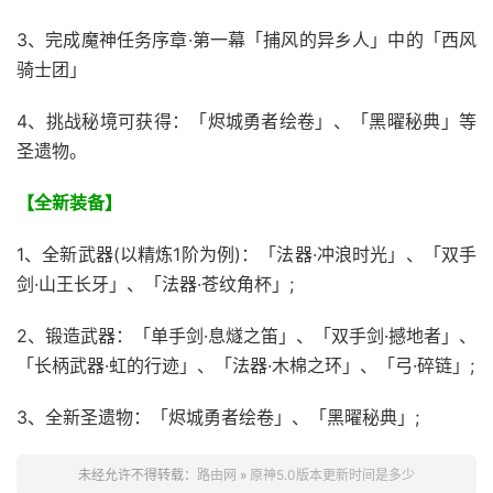
3、完成魔神任务序章·第一幕「捕风的异乡人」中的「西风
骑士团」
4、挑战秘境可获得：「烬城勇者绘卷」、「黑曜秘典」等
圣遗物。
【全新装备】
1、全新武器(以精炼1阶为例)：「法器·冲浪时光」、「双手
剑·山王长牙」、「法器·苍纹角杯」;
2、锻造武器：「单手剑·息燧之笛」、「双手剑·撼地者」、
「长柄武器·虹的行迹」、「法器·木棉之环」、「弓·碎链」;
3、全新圣遗物：「烬城勇者绘卷」、「黑曜秘典」;
未经允许不得转载：
路由网
»
原神5.0版本更新时间是多少