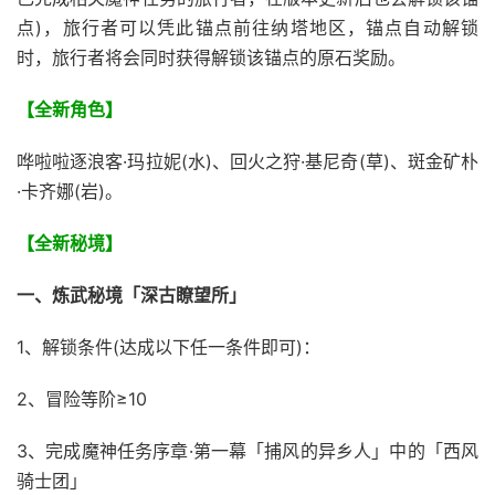
点)，旅行者可以凭此锚点前往纳塔地区，锚点自动解锁
时，旅行者将会同时获得解锁该锚点的原石奖励。
【全新角色】
哗啦啦逐浪客·玛拉妮(水)、回火之狩·基尼奇(草)、斑金矿朴
·卡齐娜(岩)。
【全新秘境】
一、炼武秘境「深古瞭望所」
1、解锁条件(达成以下任一条件即可)：
2、冒险等阶≥10
3、完成魔神任务序章·第一幕「捕风的异乡人」中的「西风
骑士团」