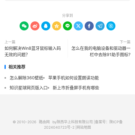
分享到









上一篇
下一篇
如何解决Win8蓝牙鼠标输入码
怎么在我的电脑设备和驱动器一
无效的问题？
栏中去除91助手图标?
相关推荐
怎么解除360壁纸
苹果手机如何设置朗读功能
知识星球网页版入口
新上市折叠屏手机有哪些
© 2010-2026
路由网
by陕西华上科技有限公司 |
备案号：陕ICP备
2024040723号-2 |
网站地图