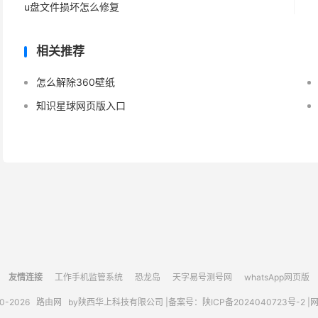
u盘文件损坏怎么修复
相关推荐
怎么解除360壁纸
知识星球网页版入口
友情连接
工作手机监管系统
恐龙岛
天字易号测号网
whatsApp网页版
10-2026
路由网
by陕西华上科技有限公司 |
备案号：陕ICP备2024040723号-2 |