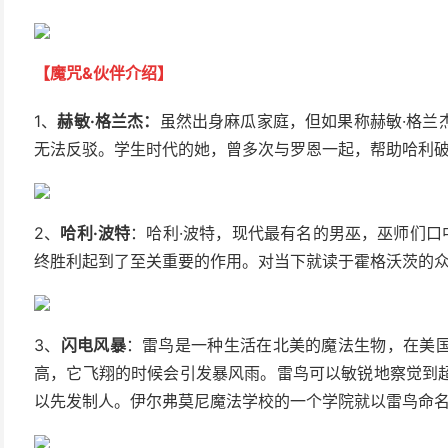
【魔咒&伙伴介绍】
1、
赫敏·格兰杰：
虽然出身麻瓜家庭，但如果称赫敏·格兰
无法反驳。学生时代的她，曾多次与罗恩一起，帮助哈利
2、
哈利·波特
：哈利·波特，现代最有名的男巫，巫师们口
终胜利起到了至关重要的作用。对当下就读于霍格沃茨的
3、
闪电风暴
：雷鸟是一种生活在北美的魔法生物，在美
高，它飞翔的时候会引发暴风雨。雷鸟可以敏锐地察觉到
以先发制人。伊尔弗莫尼魔法学校的一个学院就以雷鸟命