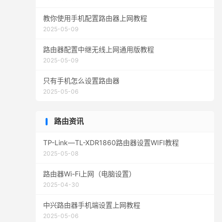
教你使用手机配置路由器上网教程
2025-05-09
路由器配置中继无线上网通用版教程
2025-05-09
只有手机怎么设置路由器
2025-05-06
路由资讯
TP-Link—TL-XDR1860路由器设置WIFI教程
2025-05-08
路由器Wi-Fi上网（电脑设置）
2025-04-30
中兴路由器手机端设置上网教程
2025-05-06