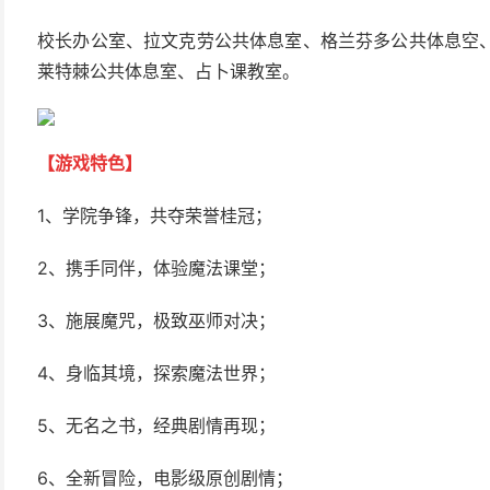
校长办公室、拉文克劳公共体息室、格兰芬多公共体息空
莱特棘公共体息室、占卜课教室。
【游戏特色】
1、学院争锋，共夺荣誉桂冠；
2、携手同伴，体验魔法课堂；
3、施展魔咒，极致巫师对决；
4、身临其境，探索魔法世界；
5、无名之书，经典剧情再现；
6、全新冒险，电影级原创剧情；