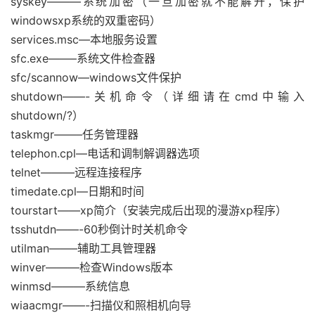
syskey———系统加密（一旦加密就不能解开，保护
windowsxp系统的双重密码）
services.msc—本地服务设置
sfc.exe——–系统文件检查器
sfc/scannow—windows文件保护
shutdown——-关机命令（详细请在cmd中输入
shutdown/?）
taskmgr——–任务管理器
telephon.cpl—电话和调制解调器选项
telnet———远程连接程序
timedate.cpl—日期和时间
tourstart——xp简介（安装完成后出现的漫游xp程序）
tsshutdn——-60秒倒计时关机命令
utilman——–辅助工具管理器
winver———检查Windows版本
winmsd———系统信息
wiaacmgr——-扫描仪和照相机向导