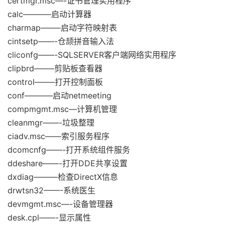
certmgr.msc—-证书管理实用程序
calc———–启动计算器
charmap——–启动字符映射表
cintsetp——-仓颉拼音输入法
cliconfg——-SQLSERVER客户端网络实用程序
clipbrd——–剪贴板查看器
control——–打开控制面板
conf———–启动netmeeting
compmgmt.msc—计算机管理
cleanmgr——-垃圾整理
ciadv.msc——索引服务程序
dcomcnfg——-打开系统组件服务
ddeshare——-打开DDE共享设置
dxdiag———检查DirectX信息
drwtsn32——-系统医生
devmgmt.msc—-设备管理器
desk.cpl——-显示属性