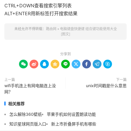
CTRL+DOWN查看搜索引擎列表
ALT+ENTER用新标签打开搜索结果
未经允许不得转载：
路由网
»
电脑键盘快捷键 组合键功能使用大全
[图文]
分享到









上一篇
下一篇
wifi手机连上有网电脑连上没
unix时间戳是什么意思
网？
相关推荐
怎么解除360壁纸
苹果手机如何设置朗读功能
知识星球网页版入口
新上市折叠屏手机有哪些