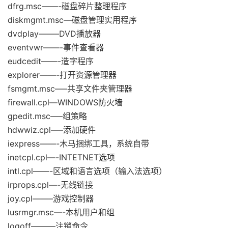
dfrg.msc——-磁盘碎片整理程序
diskmgmt.msc—磁盘管理实用程序
dvdplay——–DVD播放器
eventvwr——-事件查看器
eudcedit——-造字程序
explorer——-打开资源管理器
fsmgmt.msc—–共享文件夹管理器
firewall.cpl—WINDOWS防火墙
gpedit.msc—–组策略
hdwwiz.cpl—–添加硬件
iexpress——-木马捆绑工具，系统自带
inetcpl.cpl—-INTETNET选项
intl.cpl——-区域和语言选项（输入法选项）
irprops.cpl—-无线链接
joy.cpl——–游戏控制器
lusrmgr.msc—-本机用户和组
logoff———注销命令