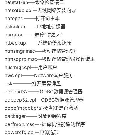
netstat-an—-命令检查接口
netsetup.cpl—无线网络安装向导
notepad——–打开记事本
nslookup——-IP地址侦探器
narrator——-屏幕“讲述人”
ntbackup——-系统备份和还原
ntmsmgr.msc—-移动存储管理器
ntmsoprq.msc—移动存储管理员操作请求
nusrmgr.cpl—-用户账户
nwc.cpl——–NetWare客户服务
osk————打开屏幕键盘
odbcad32——-ODBC数据源管理器
odbccp32.cpl—ODBC数据源管理器
oobe/msoobe/a-检查XP是否激活
packager——-对象包装程序
perfmon.msc—-计算机性能监测程序
powercfg.cpl—电源选项