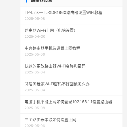
路由器设置
TP-Link—TL-XDR1860路由器设置WIFI教程
2025-05-08
路由器Wi-Fi上网（电脑设置）
2025-04-30
中兴路由器手机端设置上网教程
2025-05-06
快速的更改路由器Wi-Fi名称和密码
2025-05-04
邻居问我家Wi-Fi密码不好回绝怎么办
2025-05-04
电脑手机不能上网如何登录192.168.1.1设置路由器
2025-05-08
三个路由器串联如何设置上网
2025-05-06