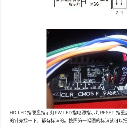
HD LED指硬盘指示灯PW LED指电源指示灯RESET
的针旁找一下，都有标识的。按照第一幅图的标识就可以