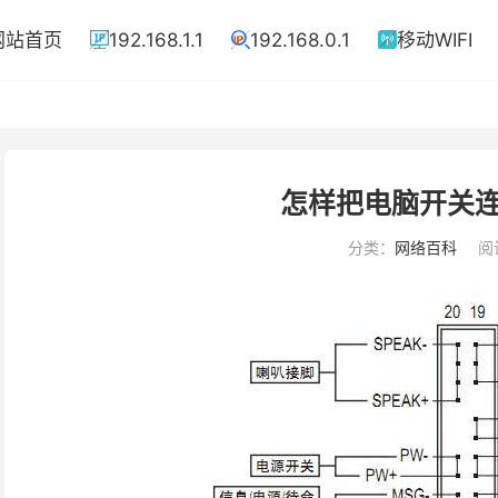
网站首页
192.168.1.1
192.168.0.1
移动WIFI



怎样把电脑开关
分类：
网络百科
阅