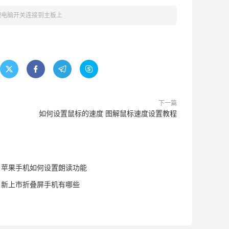
把电脑开关连接到主板上




下一篇
如何设置鼠标的速度 图解鼠标速度设置教程
苹果手机如何设置朗读功能
新上市折叠屏手机有哪些