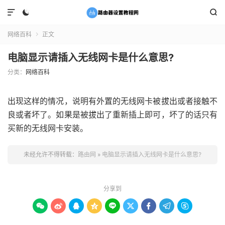



网络百科
正文

电脑显示请插入无线网卡是什么意思?
分类：
网络百科
出现这样的情况，说明有外置的无线网卡被拔出或者接触不
良或者坏了。如果是被拔出了重新插上即可，坏了的话只有
买新的无线网卡安装。
未经允许不得转载：
路由网
»
电脑显示请插入无线网卡是什么意思?
分享到








