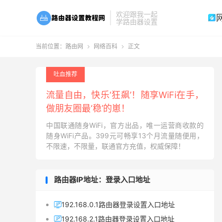
欢迎跟我一起

学路由器设置
当前位置：
路由网
网络百科
正文


吐血推荐
流量自由，快乐‘狂飙’！随享WiFi在手，
做朋友圈最‘稳’的崽！
中国联通随身WiFi，官方出品，唯一运营商收款的
随身WiFi产品。399元可畅享13个月流量随便用，
不限速，不限量，联通官方充值，权威保障！
路由器IP地址：登录入口地址
192.168.0.1路由器登录设置入口地址

192.168.2.1路由器登录设置入口地址
