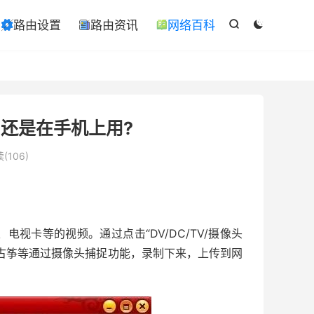

路由设置
路由资讯
网络百科

ￋ



,还是在手机上用?
(106)
卡等的视频。通过点击“DV/DC/TV/摄像头
古筝等通过摄像头捕捉功能，录制下来，上传到网