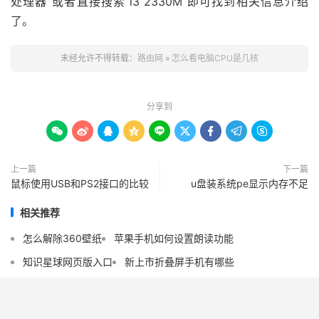
处理器”或者直接搜索“i3 2330M”即可找到相关信息介绍
了。
未经允许不得转载：
路由网
»
怎么看电脑CPU是几核
分享到









上一篇
下一篇
鼠标使用USB和PS2接口的比较
u盘装系统pe显示内存不足
相关推荐
怎么解除360壁纸
苹果手机如何设置朗读功能
知识星球网页版入口
新上市折叠屏手机有哪些