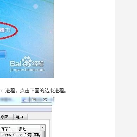
rer进程，点击下面的结束进程。