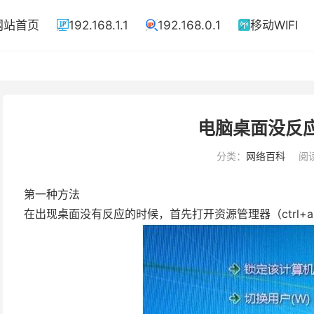
网站首页
192.168.1.1
192.168.0.1
移动WIFI



电脑桌面没反
分类：
网络百科
阅读
第一种方法
在出现桌面没有反应的时候，首先打开资源管理器（ctrl+alt