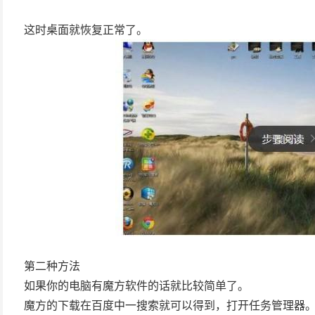
这时桌面就恢复正常了。
第二种方法
如果你的电脑有魔方软件的话就比较简单了。
魔方的下载在百度中一搜索就可以得到，打开任务管理器