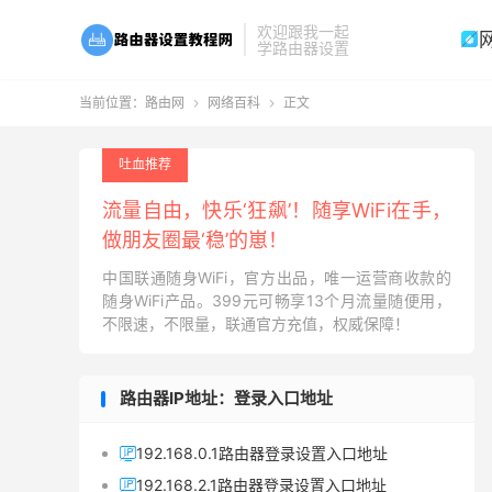
欢迎跟我一起

学路由器设置
当前位置：
路由网
网络百科
正文


吐血推荐
流量自由，快乐‘狂飙’！随享WiFi在手，
做朋友圈最‘稳’的崽！
中国联通随身WiFi，官方出品，唯一运营商收款的
随身WiFi产品。399元可畅享13个月流量随便用，
不限速，不限量，联通官方充值，权威保障！
路由器IP地址：登录入口地址
192.168.0.1路由器登录设置入口地址

192.168.2.1路由器登录设置入口地址
