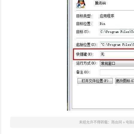
未经允许不得转载：
路由网
»
电脑