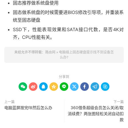
固态推荐做系统盘使用
固态做系统盘的时候需要进BIOS修改引导项，并重装系
统至固态硬盘
SSD下，性能表现效果和SATA接口代数，是否4K对
齐，CPU性能有关。
未经允许不得转载：
路由网
»
电脑插上固态硬盘提示找不到设备怎
么办?
分享到









上一篇
下一篇
电脑蓝屏按完f8然后怎么办
360借条超级会员怎么关闭/取
消续费？两张图轻松关闭自动扣
款