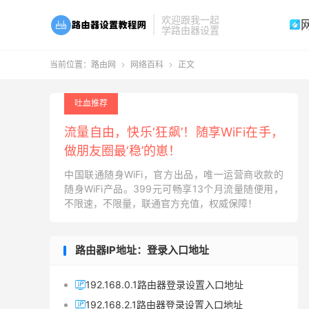
欢迎跟我一起

学路由器设置
当前位置：
路由网
网络百科
正文


吐血推荐
流量自由，快乐‘狂飙’！随享WiFi在手，
做朋友圈最‘稳’的崽！
中国联通随身WiFi，官方出品，唯一运营商收款的
随身WiFi产品。399元可畅享13个月流量随便用，
不限速，不限量，联通官方充值，权威保障！
路由器IP地址：登录入口地址
192.168.0.1路由器登录设置入口地址

192.168.2.1路由器登录设置入口地址
