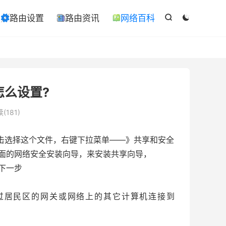

路由设置
路由资讯
网络百科

ￋ



怎么设置?
(181)
击选择这个文件，右键下拉菜单——》共享和安全
面的网络安全安装向导，来安装共享向导，
下一步
过居民区的网关或网络上的其它计算机连接到