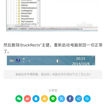
然后删除StuckRects”主键，重新启动电脑就回一切正常
了。
未经允许不得转载：
路由网
»
电脑任务栏图标不见了怎么办?
分享到








