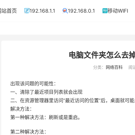
网站首页
192.168.1.1
192.168.0.1
移动WIFI



电脑文件夹怎么去
分类：
网络百科
阅读
出现该问题的可能性：
一、清除了最近项目列表就会出现
二、在资源管理器里访问“最近访问的位置”后，桌面就可
解决方法：
第一种解决方法：刷新或是重启。
第二种解决方法：