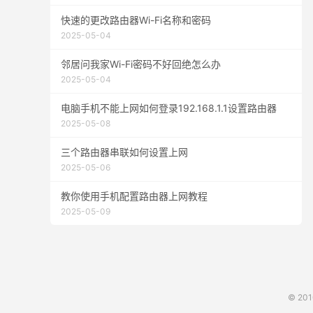
快速的更改路由器Wi-Fi名称和密码
2025-05-04
邻居问我家Wi-Fi密码不好回绝怎么办
2025-05-04
电脑手机不能上网如何登录192.168.1.1设置路由器
2025-05-08
三个路由器串联如何设置上网
2025-05-06
教你使用手机配置路由器上网教程
2025-05-09
© 20