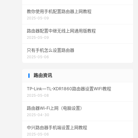
教你使用手机配置路由器上网教程
2025-05-09
路由器配置中继无线上网通用版教程
2025-05-09
只有手机怎么设置路由器
2025-05-06
路由资讯
TP-Link—TL-XDR1860路由器设置WIFI教程
2025-05-08
路由器Wi-Fi上网（电脑设置）
2025-04-30
中兴路由器手机端设置上网教程
2025-05-06