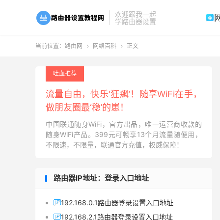
欢迎跟我一起

学路由器设置
当前位置：
路由网
网络百科
正文


吐血推荐
流量自由，快乐‘狂飙’！随享WiFi在手，
做朋友圈最‘稳’的崽！
中国联通随身WiFi，官方出品，唯一运营商收款的
随身WiFi产品。399元可畅享13个月流量随便用，
不限速，不限量，联通官方充值，权威保障！
路由器IP地址：登录入口地址
192.168.0.1路由器登录设置入口地址

192.168.2.1路由器登录设置入口地址
