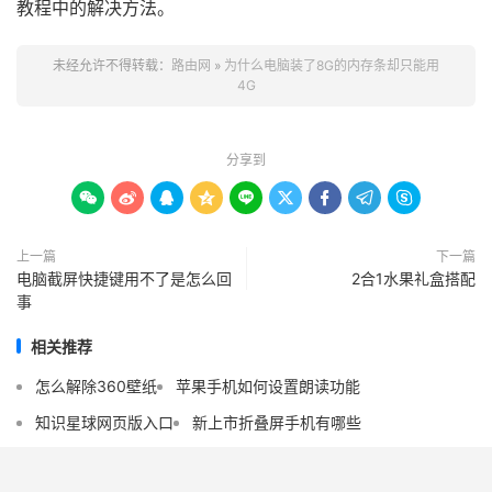
教程中的解决方法。
未经允许不得转载：
路由网
»
为什么电脑装了8G的内存条却只能用
4G
分享到









上一篇
下一篇
电脑截屏快捷键用不了是怎么回
2合1水果礼盒搭配
事
相关推荐
怎么解除360壁纸
苹果手机如何设置朗读功能
知识星球网页版入口
新上市折叠屏手机有哪些