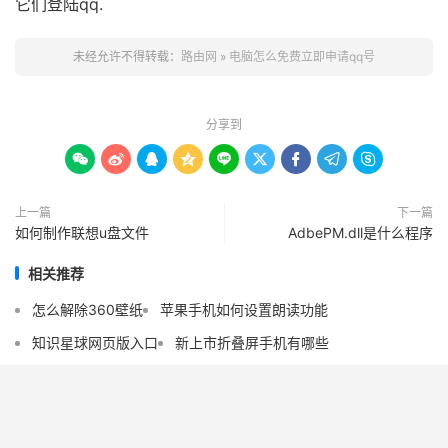
它们登陆qq.
未经允许不得转载：
路由网
»
电脑怎么免费立即申请qq号
分享到









上一篇
下一篇
如何制作联想u盘文件
AdbePM.dll是什么程序
相关推荐
怎么解除360壁纸
苹果手机如何设置朗读功能
知识星球网页版入口
新上市折叠屏手机有哪些