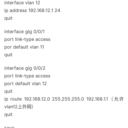
interface vlan 12
ip address 192.168.12.1 24
quit
interface gig 0/0/1
port link-type access
por default vlan 11
quit
interface gig 0/0/2
port link-type access
port default vlan 12
quit
ip route 192.168.12.0 255.255.255.0 192.168.1.1（允许
vlan12上外网）
quit
save