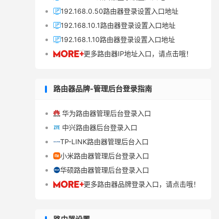
192.168.0.50路由器登录设置入口地址

192.168.10.1路由器登录设置入口地址

192.168.1.10路由器登录设置入口地址

更多路由器IP地址入口，请点击哦！

路由器品牌-管理后台登录指南
华为路由器管理后台登录入口

中兴路由器后台登录入口

TP-LINK路由器管理后台入口

小米路由器管理后台登录入口

华硕路由器管理后台登录入口

更多路由器品牌登录入口，请点击哦！
