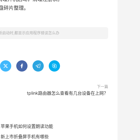
盘碎片整理。
新启动时,都显示应用程序错误怎么办




下一篇
tplink路由器怎么查看有几台设备在上网？
苹果手机如何设置朗读功能
新上市折叠屏手机有哪些