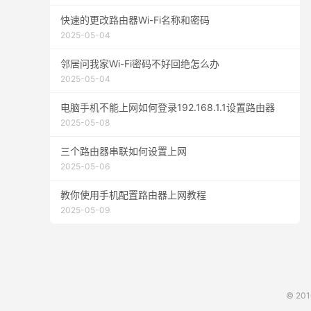
快速的更改路由器Wi-Fi名称和密码
2025-05-04
邻居问我家Wi-Fi密码不好回绝怎么办
2025-05-04
电脑手机不能上网如何登录192.168.1.1设置路由器
2025-05-08
三个路由器串联如何设置上网
2025-05-06
教你使用手机配置路由器上网教程
2025-05-09
© 20