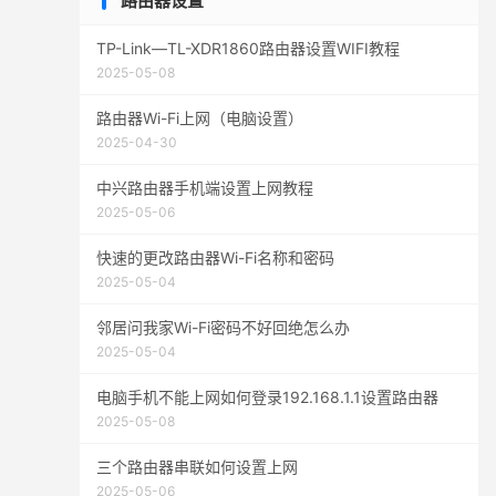
路由器设置
TP-Link—TL-XDR1860路由器设置WIFI教程
2025-05-08
路由器Wi-Fi上网（电脑设置）
2025-04-30
中兴路由器手机端设置上网教程
2025-05-06
快速的更改路由器Wi-Fi名称和密码
2025-05-04
邻居问我家Wi-Fi密码不好回绝怎么办
2025-05-04
电脑手机不能上网如何登录192.168.1.1设置路由器
2025-05-08
三个路由器串联如何设置上网
2025-05-06