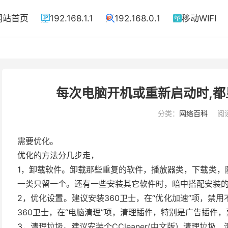
网站首页
192.168.1.1
192.168.0.1
移动WIFI



每次电脑开机或重新启动时,
分类：
网络百科
阅读
需要优化。
优化的方法分几步走，
1，卸载软件。卸载那些重复的软件，播放器类，下载类，
一类只留一个。还有一些安装其它软件时，暗中搭配安装
2，优化设置。建议安装360卫士，在“优化加速”项，禁
360卫士，在“电脑清理”项，清理插件，特别是广告插件
3，清理垃圾。建议安装个CCleaner(中文版）清理垃