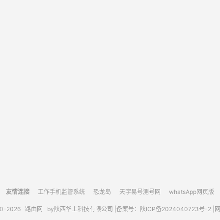
友情连接
工作手机监管系统
恐龙岛
天字易号测号网
whatsApp网页版
10-2026
路由网
by陕西华上科技有限公司 |
备案号：陕ICP备2024040723号-2 |