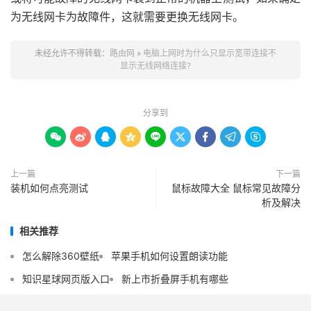
为无线网卡为故障件，这就需要更换无线网卡。
未经允许不得转载：
路由网
»
电脑上网时为什么只显示宽带连接不
显示无线网络连接?
分享到









上一篇
下一篇
装机如何点亮测试
鼠标故障大全 鼠标常见故障分
析及解决
相关推荐
怎么解除360壁纸
苹果手机如何设置朗读功能
知识星球网页版入口
新上市折叠屏手机有哪些