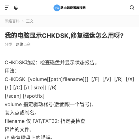



网络百科
正文

我的电脑显示CHKDSK,修复磁盘怎么用呀?
分类：
网络百科
CHKDSK功能：检查磁盘并显示状态报告。
用法：
CHKDSK [volume[[path]filename]]] [/F] [/V] [/R] [/X]
[/I] [/C] [/L[:size]] [/B]
[/scan] [/spotfix]
volume 指定驱动器号(后面跟一个冒号)、
装入点或卷名。
filename 仅 FAT/FAT32: 指定要检查
碎片的文件。
/F 修复磁盘上的错误。