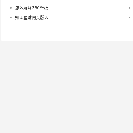
怎么解除360壁纸
知识星球网页版入口