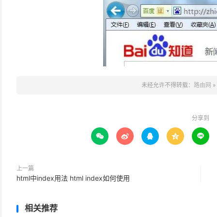
未经允许不得转载：
路由网
»
分享到





上一篇
html中index用法 html index如何使用
相关推荐