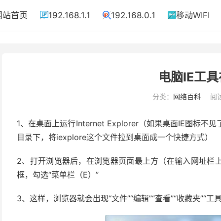
网站首页
192.168.1.1
192.168.0.1
移动WIFI



电脑IE工具
分类：
网络百科
阅读
1、在桌面上运行Internet Explorer（如果桌面IE图标不见了，可以在
目录下，将iexplore这个文件拉到桌面成一个快捷方式）
2、打开浏览器后，在浏览器页面最上方（在输入网址栏
框，勾选“菜单栏（E）”
3、这样，浏览器就会出现“文件”“编辑”“查看”“收藏夹”“工