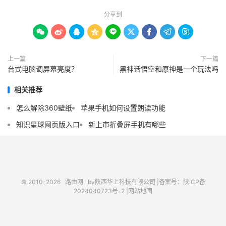
分享到









上一篇
下一篇
台式电脑调屏幕亮度？
黑神话悟空和原神是一个玩法吗
相关推荐
怎么解除360壁纸
苹果手机如何设置朗读功能
知识星球网页版入口
新上市折叠屏手机有哪些
© 2010-2026
路由网
by陕西华上科技有限公司 |
备案号：陕ICP备
2024040723号-2 |
网站地图