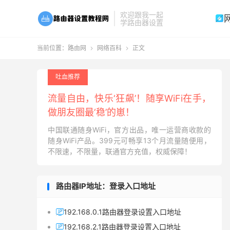
欢迎跟我一起

学路由器设置
当前位置：
路由网
网络百科
正文


吐血推荐
流量自由，快乐‘狂飙’！随享WiFi在手，
做朋友圈最‘稳’的崽！
中国联通随身WiFi，官方出品，唯一运营商收款的
随身WiFi产品。399元可畅享13个月流量随便用，
不限速，不限量，联通官方充值，权威保障！
路由器IP地址：登录入口地址
192.168.0.1路由器登录设置入口地址

192.168.2.1路由器登录设置入口地址
