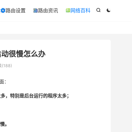

路由设置
路由资讯
网络百科

ￋ



启动很慢怎么办
(188)
面：
太多，特别是后台运行的程序太多；
度慢。