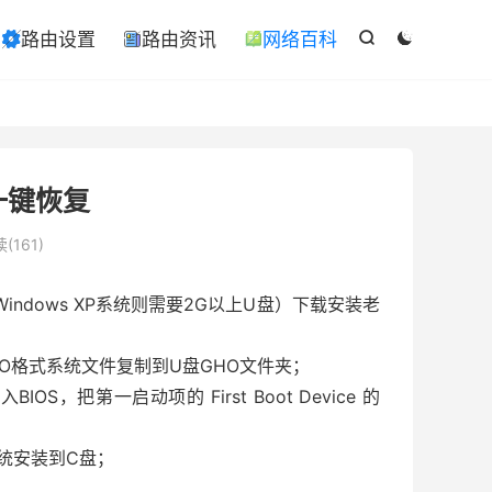

路由设置
路由资讯
网络百科

ￋ



一键恢复
(161)
，Windows XP系统则需要2G以上U盘）下载安装老
HO格式系统文件复制到U盘GHO文件夹；
IOS，把第一启动项的 First Boot Device 的
系统安装到C盘；