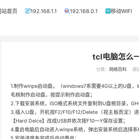
网站首页
192.168.1.1
192.168.0.1
移动WIFI



tcl电脑怎么
分类：
网络百科
阅读
1.制作winpe启动盘。（windows7系需要4G以上的U盘
毛桃制作启动盘，按提示制作启动盘；
2.下载安装系统，ISO格式系统文件复制到U盘根目录，G
3.插入U盘，开机按F2/F10/F12/Delete（视主板而定）进入B
【Hard Deice】改成USB并依次按F10—Y保存设置；
4.重启电脑后自动进入winpe系统，弹出安装系统后选择
5.安装进度条完成后自动重启；