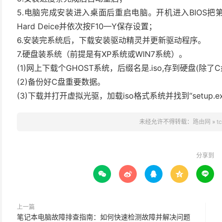
5.电脑完成安装进入桌面后重启电脑。开机进入BIOS把第一启动项
Hard Deice并依次按F10—Y保存设置；
6.安装完系统后，下载安装驱动精灵并更新驱动程序。
7.硬盘装系统（前提是有XP系统或WIN7系统）。
(1)网上下载个GHOST系统，后缀名是.iso,存到硬盘(除了
(2)备份好C盘重要数据。
(3)下载并打开虚拟光驱，加载iso格式系统并找到“setup.e
未经允许不得转载：
路由网
»
t
分享到





上一篇
笔记本电脑故障排查指南：如何快速检测故障并解决问题