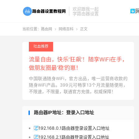
欢迎跟我一起

学路由器设置
当前位置：
路由网
网络百科
正文


吐血推荐
流量自由，快乐‘狂飙’！随享WiFi在手，
做朋友圈最‘稳’的崽！
中国联通随身WiFi，官方出品，唯一运营商收款的
随身WiFi产品。399元可畅享13个月流量随便用，
不限速，不限量，联通官方充值，权威保障！
路由器IP地址：登录入口地址
192.168.0.1路由器登录设置入口地址

192.168.2.1路由器登录设置入口地址
