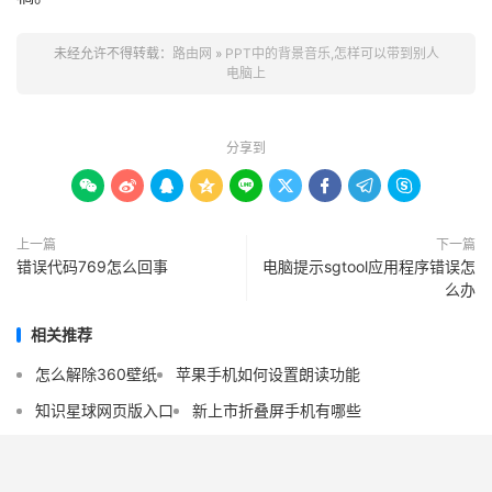
未经允许不得转载：
路由网
»
PPT中的背景音乐,怎样可以带到别人
电脑上
分享到









上一篇
下一篇
错误代码769怎么回事
电脑提示sgtool应用程序错误怎
么办
相关推荐
怎么解除360壁纸
苹果手机如何设置朗读功能
知识星球网页版入口
新上市折叠屏手机有哪些