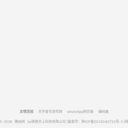
友情连接
天字易号测号网
whatsApp网页版
编码器
10-2026
路由网
by陕西华上科技有限公司 |
备案号：陕ICP备2024040723号-2 |